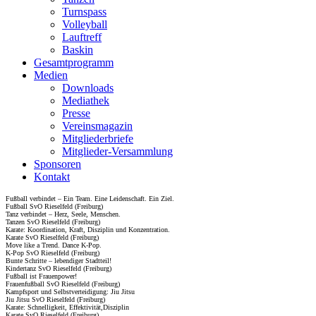
Turnspass
Volleyball
Lauftreff
Baskin
Gesamtprogramm
Medien
Downloads
Mediathek
Presse
Vereinsmagazin
Mitgliederbriefe
Mitglieder-Versammlung
Sponsoren
Kontakt
Fußball verbindet – Ein Team. Eine Leidenschaft. Ein Ziel.
Fußball SvO Rieselfeld (Freiburg)
Tanz verbindet – Herz, Seele, Menschen.
Tanzen SvO Rieselfeld (Freiburg)
Karate: Koordination, Kraft, Disziplin und Konzentration.
Karate SvO Rieselfeld (Freiburg)
Move like a Trend. Dance K-Pop.
K-Pop SvO Rieselfeld (Freiburg)
Bunte Schritte – lebendiger Stadtteil!
Kindertanz SvO Rieselfeld (Freiburg)
Fußball ist Frauenpower!
Frauenfußball SvO Rieselfeld (Freiburg)
Kampfsport und Selbstverteidigung: Jiu Jitsu
Jiu Jitsu SvO Rieselfeld (Freiburg)
Karate: Schnelligkeit, Effektivität,Disziplin
Karate SvO Rieselfeld (Freiburg)