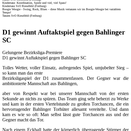
Kindertanz: Koordination, Spiele und viel, viel Spass!
Kindertanz SvO Rieselfeld (Freiburg)
Boogie Woogie - Swing, Rock, Blues – diese Musik vertanzen wir im Boogie-Woogie bei variablem
Tempo!
Tanzen SvO Rieselfeld (Freiburg)
D1 gewinnt Auftaktspiel gegen Bahlinger
SC
Gelungene Bezirksliga-Premiere
D1 gewinnt Auftaktspiel gegen Bahlinger SC
Tolles Wetter, voller Einsatz, aufregendes Spiel, umjubelter Sieg –
so kann man das erste
Bezirksligaspiel der D1 zusammenfassen. Der Gegner war die
ambitionierte Mannschaft aus Bahlingen,
aber von Respekt war bei unserer Mannschaft von der ersten
Sekunde an nichts zu spüren. Das Team ging sehr beherzt zu Werke
und kam in der ersten Viertelstunde zu großen Torchancen, die ein
hervorragender Bahlinger Torhüter allesamt vereitelte. Und dann
kam es wie so oft: Man selbst lässt gute Torchancen aus und der
Gegner macht das Tor.
Nach einem Eckball hatte der körperlich überragende Stürmer der