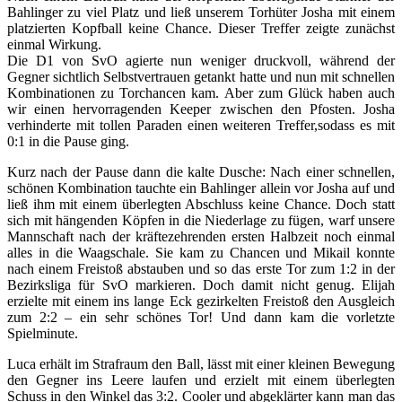
Bahlinger zu viel Platz und ließ unserem Torhüter Josha mit einem
platzierten Kopfball keine Chance. Dieser Treffer zeigte zunächst
einmal Wirkung.
Die D1 von SvO agierte nun weniger druckvoll, während der
Gegner sichtlich Selbstvertrauen getankt hatte und nun mit schnellen
Kombinationen zu Torchancen kam. Aber zum Glück haben auch
wir einen hervorragenden Keeper zwischen den Pfosten. Josha
verhinderte mit tollen Paraden einen weiteren Treffer,sodass es mit
0:1 in die Pause ging.
Kurz nach der Pause dann die kalte Dusche: Nach einer schnellen,
schönen Kombination tauchte ein Bahlinger allein vor Josha auf und
ließ ihm mit einem überlegten Abschluss keine Chance. Doch statt
sich mit hängenden Köpfen in die Niederlage zu fügen, warf unsere
Mannschaft nach der kräftezehrenden ersten Halbzeit noch einmal
alles in die Waagschale. Sie kam zu Chancen und Mikail konnte
nach einem Freistoß abstauben und so das erste Tor zum 1:2 in der
Bezirksliga für SvO markieren. Doch damit nicht genug. Elijah
erzielte mit einem ins lange Eck gezirkelten Freistoß den Ausgleich
zum 2:2 – ein sehr schönes Tor! Und dann kam die vorletzte
Spielminute.
Luca erhält im Strafraum den Ball, lässt mit einer kleinen Bewegung
den Gegner ins Leere laufen und erzielt mit einem überlegten
Schuss in den Winkel das 3:2. Cooler und abgeklärter kann man das