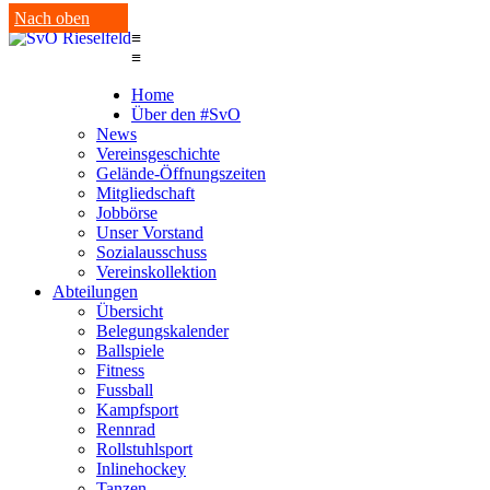
Nach oben
≡
≡
Home
Über den #SvO
News
Vereinsgeschichte
Gelände-Öffnungszeiten
Mitgliedschaft
Jobbörse
Unser Vorstand
Sozialausschuss
Vereinskollektion
Abteilungen
Übersicht
Belegungskalender
Ballspiele
Fitness
Fussball
Kampfsport
Rennrad
Rollstuhlsport
Inlinehockey
Tanzen