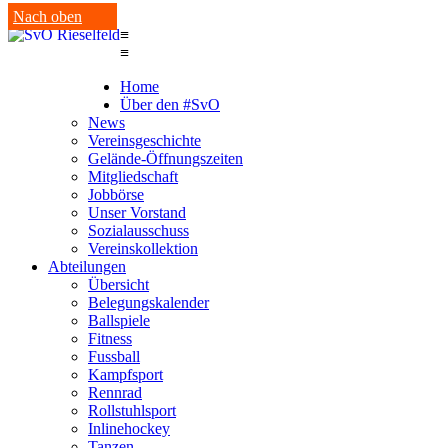
Nach oben
≡
≡
Home
Über den #SvO
News
Vereinsgeschichte
Gelände-Öffnungszeiten
Mitgliedschaft
Jobbörse
Unser Vorstand
Sozialausschuss
Vereinskollektion
Abteilungen
Übersicht
Belegungskalender
Ballspiele
Fitness
Fussball
Kampfsport
Rennrad
Rollstuhlsport
Inlinehockey
Tanzen