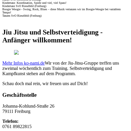
Kindertanz: Koordination, Spiele und viel, viel Spass!
Kindertanz SvO Rieselfeld (Freiburg)
Boogie Woogie - Swing, Rock, Blues – diese Musik vertanzen wir im Boogie-Woogie bei variablem
Tempo!
Tanzen SvO Rieselfeld (Freiburg)
Jiu Jitsu und Selbstverteidigung -
Anfänger willkommen!
Mehr Infos ko-nami.de
Wir von der Jiu-Jitsu-Gruppe treffen uns
zweimal wöchentlich zum Training. Selbstverteidigung und
Kampfkunst stehen auf dem Programm.
Schau doch mal rein, wir freuen uns auf Dich!
Geschäftsstelle
Johanna-Kohlund-Straße 26
79111 Freiburg
Telefon:
0761 89822815