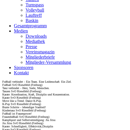
Turnspass
Volleyball
Lauftreff
Baskin
Gesamtprogramm
Medien
Downloads
Mediathek
Presse
Vereinsmagazin
Mitgliederbriefe
Mitglieder-Versammlung
Sponsoren
Kontakt
Fußball verbindet – Ein Team. Eine Leidenschaft. Ein Ziel.
Fußball SvO Rieselfeld (Freiburg)
Tanz verbindet – Herz, Seele, Menschen.
Tanzen SvO Rieselfeld (Freiburg)
Karate: Koordination, Kraft, Disziplin und Konzentration.
Karate SvO Rieselfeld (Freiburg)
Move like a Trend. Dance K-Pop.
K-Pop SvO Rieselfeld (Freiburg)
Bunte Schritte – lebendiger Stadtteil!
Kindertanz SvO Rieselfeld (Freiburg)
Fußball ist Frauenpower!
Frauenfußball SvO Rieselfeld (Freiburg)
Kampfsport und Selbstverteidigung: Jiu Jitsu
Jiu Jitsu SvO Rieselfeld (Freiburg)
Karate: Schnelligkeit, Effektivität,Disziplin
Karate SvO Rieselfeld (Freiburg)