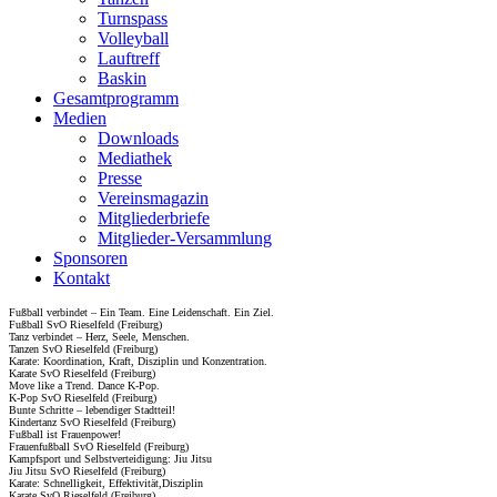
Turnspass
Volleyball
Lauftreff
Baskin
Gesamtprogramm
Medien
Downloads
Mediathek
Presse
Vereinsmagazin
Mitgliederbriefe
Mitglieder-Versammlung
Sponsoren
Kontakt
Fußball verbindet – Ein Team. Eine Leidenschaft. Ein Ziel.
Fußball SvO Rieselfeld (Freiburg)
Tanz verbindet – Herz, Seele, Menschen.
Tanzen SvO Rieselfeld (Freiburg)
Karate: Koordination, Kraft, Disziplin und Konzentration.
Karate SvO Rieselfeld (Freiburg)
Move like a Trend. Dance K-Pop.
K-Pop SvO Rieselfeld (Freiburg)
Bunte Schritte – lebendiger Stadtteil!
Kindertanz SvO Rieselfeld (Freiburg)
Fußball ist Frauenpower!
Frauenfußball SvO Rieselfeld (Freiburg)
Kampfsport und Selbstverteidigung: Jiu Jitsu
Jiu Jitsu SvO Rieselfeld (Freiburg)
Karate: Schnelligkeit, Effektivität,Disziplin
Karate SvO Rieselfeld (Freiburg)