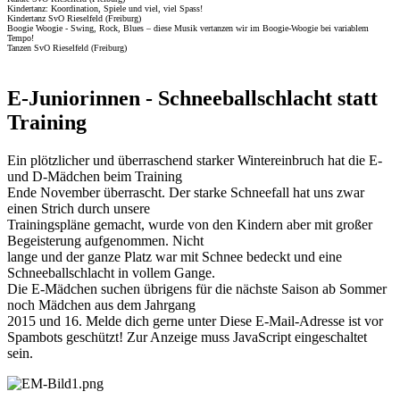
Kindertanz: Koordination, Spiele und viel, viel Spass!
Kindertanz SvO Rieselfeld (Freiburg)
Boogie Woogie - Swing, Rock, Blues – diese Musik vertanzen wir im Boogie-Woogie bei variablem
Tempo!
Tanzen SvO Rieselfeld (Freiburg)
E-Juniorinnen - Schneeballschlacht statt
Training
Ein plötzlicher und überraschend starker Wintereinbruch hat die E-
und D-Mädchen beim Training
Ende November überrascht. Der starke Schneefall hat uns zwar
einen Strich durch unsere
Trainingspläne gemacht, wurde von den Kindern aber mit großer
Begeisterung aufgenommen. Nicht
lange und der ganze Platz war mit Schnee bedeckt und eine
Schneeballschlacht in vollem Gange.
Die E-Mädchen suchen übrigens für die nächste Saison ab Sommer
noch Mädchen aus dem Jahrgang
2015 und 16. Melde dich gerne unter
Diese E-Mail-Adresse ist vor
Spambots geschützt! Zur Anzeige muss JavaScript eingeschaltet
sein.