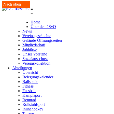
Nach oben
≡
≡
Home
Über den #SvO
News
Vereinsgeschichte
Gelände-Öffnungszeiten
Mitgliedschaft
Jobbörse
Unser Vorstand
Sozialausschuss
Vereinskollektion
Abteilungen
Übersicht
Belegungskalender
Ballspiele
Fitness
Fussball
Kampfsport
Rennrad
Rollstuhlsport
Inlinehockey
Tanzen