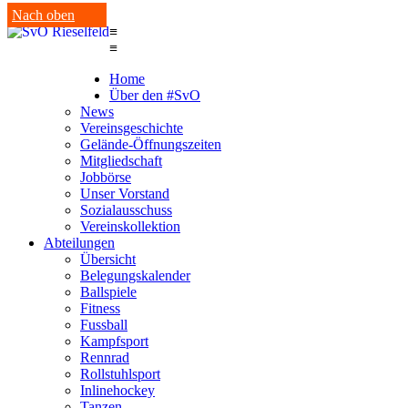
Nach oben
≡
≡
Home
Über den #SvO
News
Vereinsgeschichte
Gelände-Öffnungszeiten
Mitgliedschaft
Jobbörse
Unser Vorstand
Sozialausschuss
Vereinskollektion
Abteilungen
Übersicht
Belegungskalender
Ballspiele
Fitness
Fussball
Kampfsport
Rennrad
Rollstuhlsport
Inlinehockey
Tanzen