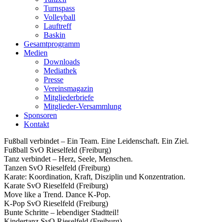
Turnspass
Volleyball
Lauftreff
Baskin
Gesamtprogramm
Medien
Downloads
Mediathek
Presse
Vereinsmagazin
Mitgliederbriefe
Mitglieder-Versammlung
Sponsoren
Kontakt
Fußball verbindet – Ein Team. Eine Leidenschaft. Ein Ziel.
Fußball SvO Rieselfeld (Freiburg)
Tanz verbindet – Herz, Seele, Menschen.
Tanzen SvO Rieselfeld (Freiburg)
Karate: Koordination, Kraft, Disziplin und Konzentration.
Karate SvO Rieselfeld (Freiburg)
Move like a Trend. Dance K-Pop.
K-Pop SvO Rieselfeld (Freiburg)
Bunte Schritte – lebendiger Stadtteil!
Kindertanz SvO Rieselfeld (Freiburg)