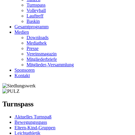
Turnspass
Volleyball
Lauftreff
Baskin
Gesamtprogramm
Medien
Downloads
Mediathek
Presse
Vereinsmagazin
Mitgliederbriefe
Mitglieder-Versammlung
Sponsoren
Kontakt
Turnspass
Aktuelles Turnspaß
Bewegungsspass
Eltern-Kind-Gruppen
Leichtathletik