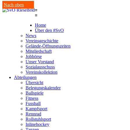
Nach oben
≡
≡
Home
Über den #SvO
News
Vereinsgeschichte
Gelände-Öffnungszeiten
Mitgliedschaft
Jobbörse
Unser Vorstand
Sozialausschuss
Vereinskollektion
Abteilungen
Übersicht
Belegungskalender
Ballspiele
Fitness
Fussball
Kampfsport
Rennrad
Rollstuhlsport
Inlinehockey
Tanzen