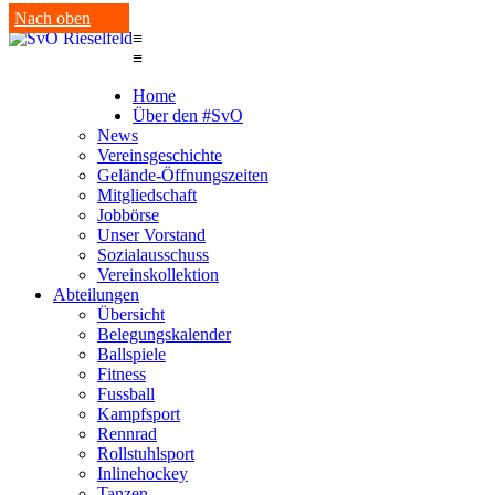
Nach oben
≡
≡
Home
Über den #SvO
News
Vereinsgeschichte
Gelände-Öffnungszeiten
Mitgliedschaft
Jobbörse
Unser Vorstand
Sozialausschuss
Vereinskollektion
Abteilungen
Übersicht
Belegungskalender
Ballspiele
Fitness
Fussball
Kampfsport
Rennrad
Rollstuhlsport
Inlinehockey
Tanzen