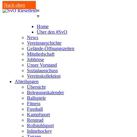
Nach oben
≡
≡
Home
Über den #SvO
News
Vereinsgeschichte
Gelände-Öffnungszeiten
Mitgliedschaft
Jobbörse
Unser Vorstand
Sozialausschuss
Vereinskollektion
Abteilungen
Übersicht
Belegungskalender
Ballspiele
Fitness
Fussball
Kampfsport
Rennrad
Rollstuhlsport
Inlinehockey
Tanzen