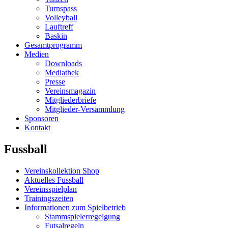
Turnspass
Volleyball
Lauftreff
Baskin
Gesamtprogramm
Medien
Downloads
Mediathek
Presse
Vereinsmagazin
Mitgliederbriefe
Mitglieder-Versammlung
Sponsoren
Kontakt
Fussball
Vereinskollektion Shop
Aktuelles Fussball
Vereinsspielplan
Trainingszeiten
Informationen zum Spielbetrieb
Stammspielerregelgung
Futsalregeln