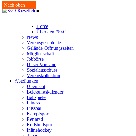
Nach oben
≡
≡
Home
Über den #SvO
News
Vereinsgeschichte
Gelände-Öffnungszeiten
Mitgliedschaft
Jobbörse
Unser Vorstand
Sozialausschuss
Vereinskollektion
Abteilungen
Übersicht
Belegungskalender
Ballspiele
Fitness
Fussball
Kampfsport
Rennrad
Rollstuhlsport
Inlinehockey
Tanzen