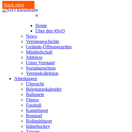
Nach oben
≡
≡
Home
Über den #SvO
News
Vereinsgeschichte
Gelände-Öffnungszeiten
Mitgliedschaft
Jobbörse
Unser Vorstand
Sozialausschuss
Vereinskollektion
Abteilungen
Übersicht
Belegungskalender
Ballspiele
Fitness
Fussball
Kampfsport
Rennrad
Rollstuhlsport
Inlinehockey
Tanzen