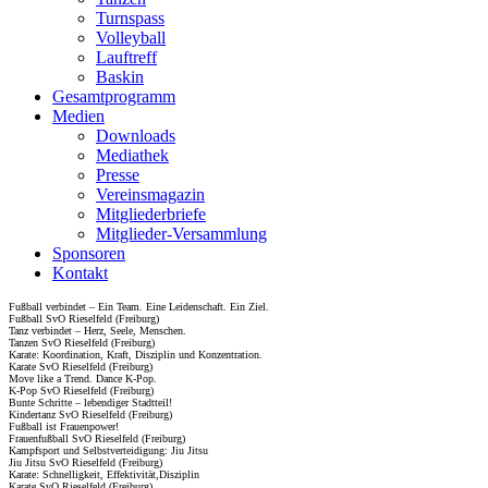
Turnspass
Volleyball
Lauftreff
Baskin
Gesamtprogramm
Medien
Downloads
Mediathek
Presse
Vereinsmagazin
Mitgliederbriefe
Mitglieder-Versammlung
Sponsoren
Kontakt
Fußball verbindet – Ein Team. Eine Leidenschaft. Ein Ziel.
Fußball SvO Rieselfeld (Freiburg)
Tanz verbindet – Herz, Seele, Menschen.
Tanzen SvO Rieselfeld (Freiburg)
Karate: Koordination, Kraft, Disziplin und Konzentration.
Karate SvO Rieselfeld (Freiburg)
Move like a Trend. Dance K-Pop.
K-Pop SvO Rieselfeld (Freiburg)
Bunte Schritte – lebendiger Stadtteil!
Kindertanz SvO Rieselfeld (Freiburg)
Fußball ist Frauenpower!
Frauenfußball SvO Rieselfeld (Freiburg)
Kampfsport und Selbstverteidigung: Jiu Jitsu
Jiu Jitsu SvO Rieselfeld (Freiburg)
Karate: Schnelligkeit, Effektivität,Disziplin
Karate SvO Rieselfeld (Freiburg)