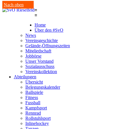
Nach oben
≡
≡
Home
Über den #SvO
News
Vereinsgeschichte
Gelände-Öffnungszeiten
Mitgliedschaft
Jobbörse
Unser Vorstand
Sozialausschuss
Vereinskollektion
Abteilungen
Übersicht
Belegungskalender
Ballspiele
Fitness
Fussball
Kampfsport
Rennrad
Rollstuhlsport
Inlinehockey
Tanzen