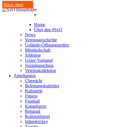
Nach oben
≡
≡
Home
Über den #SvO
News
Vereinsgeschichte
Gelände-Öffnungszeiten
Mitgliedschaft
Jobbörse
Unser Vorstand
Sozialausschuss
Vereinskollektion
Abteilungen
Übersicht
Belegungskalender
Ballspiele
Fitness
Fussball
Kampfsport
Rennrad
Rollstuhlsport
Inlinehockey
Tanzen