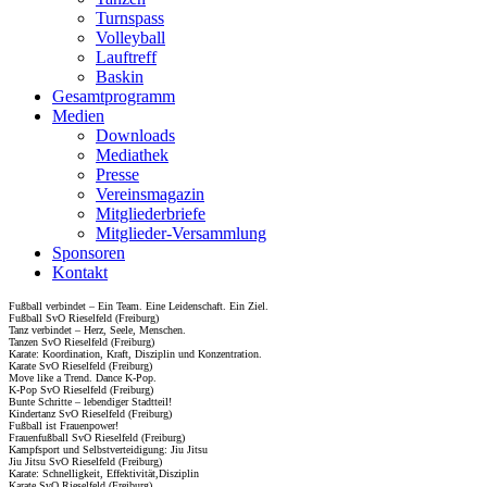
Turnspass
Volleyball
Lauftreff
Baskin
Gesamtprogramm
Medien
Downloads
Mediathek
Presse
Vereinsmagazin
Mitgliederbriefe
Mitglieder-Versammlung
Sponsoren
Kontakt
Fußball verbindet – Ein Team. Eine Leidenschaft. Ein Ziel.
Fußball SvO Rieselfeld (Freiburg)
Tanz verbindet – Herz, Seele, Menschen.
Tanzen SvO Rieselfeld (Freiburg)
Karate: Koordination, Kraft, Disziplin und Konzentration.
Karate SvO Rieselfeld (Freiburg)
Move like a Trend. Dance K-Pop.
K-Pop SvO Rieselfeld (Freiburg)
Bunte Schritte – lebendiger Stadtteil!
Kindertanz SvO Rieselfeld (Freiburg)
Fußball ist Frauenpower!
Frauenfußball SvO Rieselfeld (Freiburg)
Kampfsport und Selbstverteidigung: Jiu Jitsu
Jiu Jitsu SvO Rieselfeld (Freiburg)
Karate: Schnelligkeit, Effektivität,Disziplin
Karate SvO Rieselfeld (Freiburg)