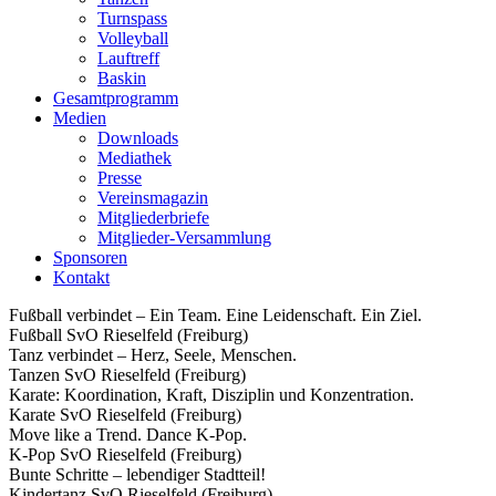
Turnspass
Volleyball
Lauftreff
Baskin
Gesamtprogramm
Medien
Downloads
Mediathek
Presse
Vereinsmagazin
Mitgliederbriefe
Mitglieder-Versammlung
Sponsoren
Kontakt
Fußball verbindet – Ein Team. Eine Leidenschaft. Ein Ziel.
Fußball SvO Rieselfeld (Freiburg)
Tanz verbindet – Herz, Seele, Menschen.
Tanzen SvO Rieselfeld (Freiburg)
Karate: Koordination, Kraft, Disziplin und Konzentration.
Karate SvO Rieselfeld (Freiburg)
Move like a Trend. Dance K-Pop.
K-Pop SvO Rieselfeld (Freiburg)
Bunte Schritte – lebendiger Stadtteil!
Kindertanz SvO Rieselfeld (Freiburg)