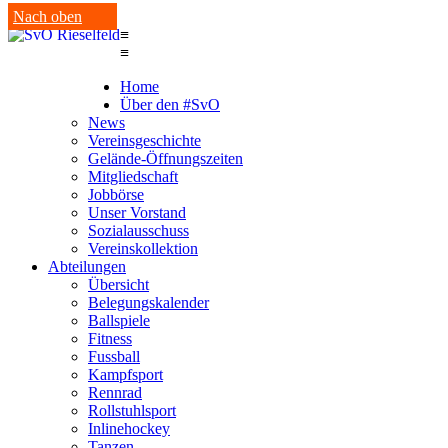
Nach oben
≡
≡
Home
Über den #SvO
News
Vereinsgeschichte
Gelände-Öffnungszeiten
Mitgliedschaft
Jobbörse
Unser Vorstand
Sozialausschuss
Vereinskollektion
Abteilungen
Übersicht
Belegungskalender
Ballspiele
Fitness
Fussball
Kampfsport
Rennrad
Rollstuhlsport
Inlinehockey
Tanzen