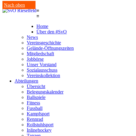
Nach oben
≡
≡
Home
Über den #SvO
News
Vereinsgeschichte
Gelände-Öffnungszeiten
Mitgliedschaft
Jobbörse
Unser Vorstand
Sozialausschuss
Vereinskollektion
Abteilungen
Übersicht
Belegungskalender
Ballspiele
Fitness
Fussball
Kampfsport
Rennrad
Rollstuhlsport
Inlinehockey
Tanzen