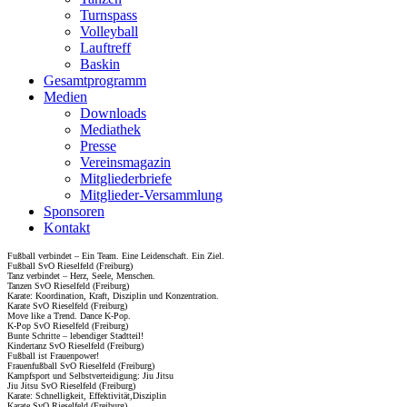
Turnspass
Volleyball
Lauftreff
Baskin
Gesamtprogramm
Medien
Downloads
Mediathek
Presse
Vereinsmagazin
Mitgliederbriefe
Mitglieder-Versammlung
Sponsoren
Kontakt
Fußball verbindet – Ein Team. Eine Leidenschaft. Ein Ziel.
Fußball SvO Rieselfeld (Freiburg)
Tanz verbindet – Herz, Seele, Menschen.
Tanzen SvO Rieselfeld (Freiburg)
Karate: Koordination, Kraft, Disziplin und Konzentration.
Karate SvO Rieselfeld (Freiburg)
Move like a Trend. Dance K-Pop.
K-Pop SvO Rieselfeld (Freiburg)
Bunte Schritte – lebendiger Stadtteil!
Kindertanz SvO Rieselfeld (Freiburg)
Fußball ist Frauenpower!
Frauenfußball SvO Rieselfeld (Freiburg)
Kampfsport und Selbstverteidigung: Jiu Jitsu
Jiu Jitsu SvO Rieselfeld (Freiburg)
Karate: Schnelligkeit, Effektivität,Disziplin
Karate SvO Rieselfeld (Freiburg)