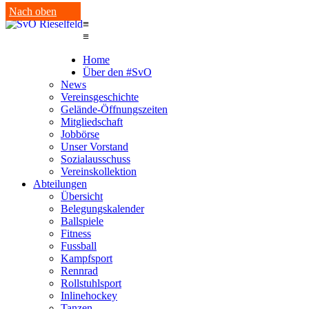
Nach oben
≡
≡
Home
Über den #SvO
News
Vereinsgeschichte
Gelände-Öffnungszeiten
Mitgliedschaft
Jobbörse
Unser Vorstand
Sozialausschuss
Vereinskollektion
Abteilungen
Übersicht
Belegungskalender
Ballspiele
Fitness
Fussball
Kampfsport
Rennrad
Rollstuhlsport
Inlinehockey
Tanzen