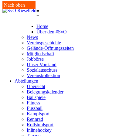
Nach oben
≡
≡
Home
Über den #SvO
News
Vereinsgeschichte
Gelände-Öffnungszeiten
Mitgliedschaft
Jobbörse
Unser Vorstand
Sozialausschuss
Vereinskollektion
Abteilungen
Übersicht
Belegungskalender
Ballspiele
Fitness
Fussball
Kampfsport
Rennrad
Rollstuhlsport
Inlinehockey
Tanzen