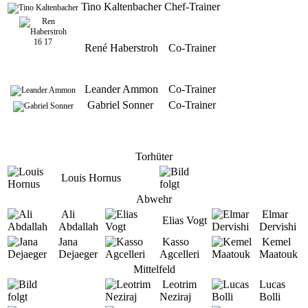
Tino Kaltenbacher
Chef-Trainer
René Haberstroh
Co-Trainer
Leander Ammon
Co-Trainer
Gabriel Sonner
Co-Trainer
Torhüter
Louis Hornus
Abwehr
Ali
Elmar
Elias Vogt
Abdallah
Dervishi
Jana
Kasso
Kemel
Dejaeger
Agcelleri
Maatouk
Mittelfeld
Leotrim
Lucas
Neziraj
Bolli