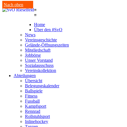
Nach oben
≡
≡
Home
Über den #SvO
News
Vereinsgeschichte
Gelände-Öffnungszeiten
Mitgliedschaft
Jobbörse
Unser Vorstand
Sozialausschuss
Vereinskollektion
Abteilungen
Übersicht
Belegungskalender
Ballspiele
Fitness
Fussball
Kampfsport
Rennrad
Rollstuhlsport
Inlinehockey
Tanzen