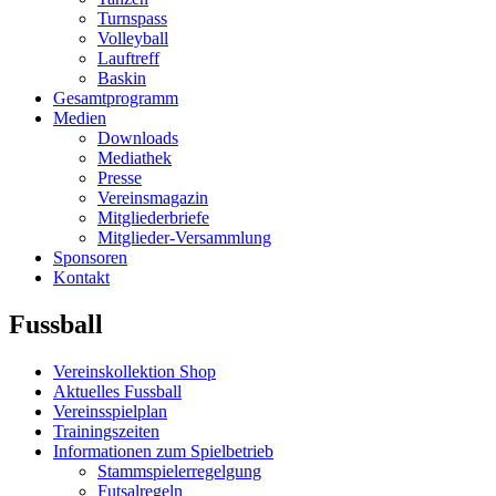
Turnspass
Volleyball
Lauftreff
Baskin
Gesamtprogramm
Medien
Downloads
Mediathek
Presse
Vereinsmagazin
Mitgliederbriefe
Mitglieder-Versammlung
Sponsoren
Kontakt
Fussball
Vereinskollektion Shop
Aktuelles Fussball
Vereinsspielplan
Trainingszeiten
Informationen zum Spielbetrieb
Stammspielerregelgung
Futsalregeln