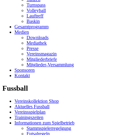
Turnspass
Volleyball
Lauftreff
Baskin
Gesamtprogramm
Medien
Downloads
Mediathek
Presse
Vereinsmagazin
Mitgliederbriefe
Mitglieder-Versammlung
Sponsoren
Kontakt
Fussball
Vereinskollektion Shop
Aktuelles Fussball
Vereinsspielplan
Trainingszeiten
Informationen zum Spielbetrieb
Stammspielerregelgung
Futsalregeln