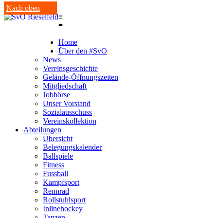
Nach oben
≡
≡
Home
Über den #SvO
News
Vereinsgeschichte
Gelände-Öffnungszeiten
Mitgliedschaft
Jobbörse
Unser Vorstand
Sozialausschuss
Vereinskollektion
Abteilungen
Übersicht
Belegungskalender
Ballspiele
Fitness
Fussball
Kampfsport
Rennrad
Rollstuhlsport
Inlinehockey
Tanzen