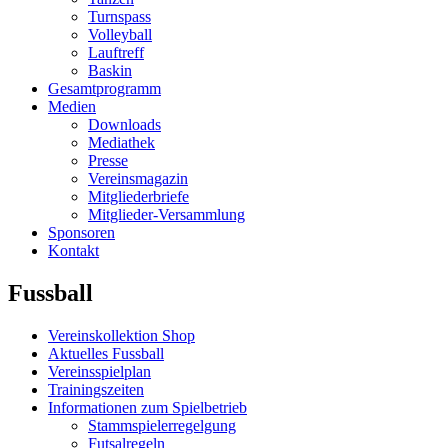
Turnspass
Volleyball
Lauftreff
Baskin
Gesamtprogramm
Medien
Downloads
Mediathek
Presse
Vereinsmagazin
Mitgliederbriefe
Mitglieder-Versammlung
Sponsoren
Kontakt
Fussball
Vereinskollektion Shop
Aktuelles Fussball
Vereinsspielplan
Trainingszeiten
Informationen zum Spielbetrieb
Stammspielerregelgung
Futsalregeln