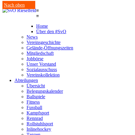
Nach oben
≡
≡
Home
Über den #SvO
News
Vereinsgeschichte
Gelände-Öffnungszeiten
Mitgliedschaft
Jobbörse
Unser Vorstand
Sozialausschuss
Vereinskollektion
Abteilungen
Übersicht
Belegungskalender
Ballspiele
Fitness
Fussball
Kampfsport
Rennrad
Rollstuhlsport
Inlinehockey
Tanzen