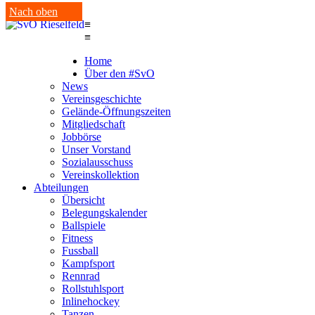
Nach oben
≡
≡
Home
Über den #SvO
News
Vereinsgeschichte
Gelände-Öffnungszeiten
Mitgliedschaft
Jobbörse
Unser Vorstand
Sozialausschuss
Vereinskollektion
Abteilungen
Übersicht
Belegungskalender
Ballspiele
Fitness
Fussball
Kampfsport
Rennrad
Rollstuhlsport
Inlinehockey
Tanzen