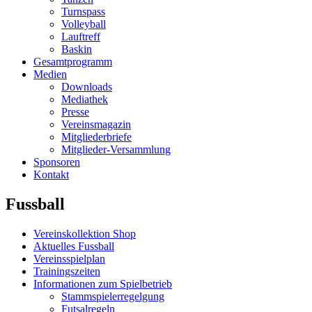
Turnspass
Volleyball
Lauftreff
Baskin
Gesamtprogramm
Medien
Downloads
Mediathek
Presse
Vereinsmagazin
Mitgliederbriefe
Mitglieder-Versammlung
Sponsoren
Kontakt
Fussball
Vereinskollektion Shop
Aktuelles Fussball
Vereinsspielplan
Trainingszeiten
Informationen zum Spielbetrieb
Stammspielerregelgung
Futsalregeln